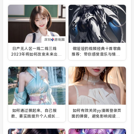
日产无人区一线二线三线
做瑷瑷的视频经典十首歌曲
2023年将如何改变未来出行
推荐：带你感受音乐与情感
模式？
的交织
如何通过撅起来、自己报
如何有效关闭yy漫画登录页
数、姜实践提升个人成长能
面的弹窗，避免影响阅读体
力？
验？