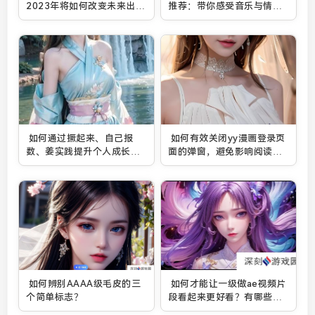
2023年将如何改变未来出行
推荐：带你感受音乐与情感
模式？
的交织
如何通过撅起来、自己报
如何有效关闭yy漫画登录页
数、姜实践提升个人成长能
面的弹窗，避免影响阅读体
力？
验？
如何辨别AAAA级毛皮的三
如何才能让一级做ae视频片
个简单标志？
段看起来更好看？有哪些实
用技巧？