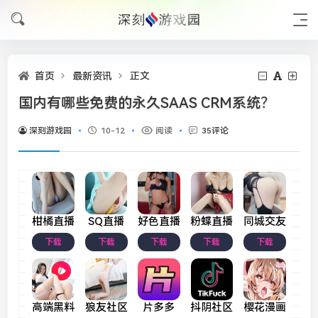
首页
最新资讯
正文
国内有哪些免费的永久SAAS CRM系统？
深刻游戏园
10-12
阅读
35评论
柑橘直播
SQ直播
好色直播
粉蝶直播
同城交友
下载
下载
下载
下载
下载
高端黑料
狼友社区
片多多
抖阴社区
樱花漫画