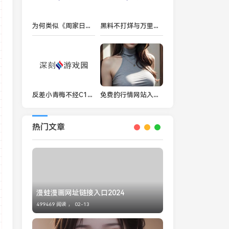
为何类似《周家日常3》中PH乔舒的角色如此吸引观众？
黑料不打烊与万里长征传送门隐藏入口到底有什么关系？
反差小青梅不经C1v1，这是什么样的故事？
免费的行情网站入口在哪里？如何快速找到您需要的投资信息？
热门文章
漫蛙漫画网址链接入口2024
499469 阅读 ，
02-13