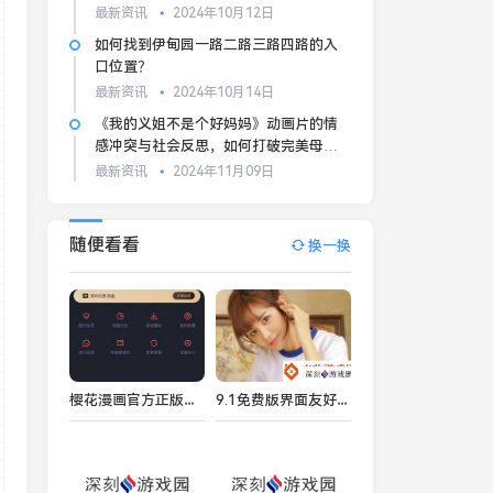
最新资讯
2024年10月12日
如何找到伊甸园一路二路三路四路的入
口位置？
最新资讯
2024年10月14日
《我的义姐不是个好妈妈》动画片的情
感冲突与社会反思，如何打破完美母亲
形象的偏见？
最新资讯
2024年11月09日
随便看看
换一换
樱花漫画官方正版入口在哪 樱花漫画2024防走失地址入口一览
9.1免费版界面友好网友：使用起来非常顺手轻松上手！