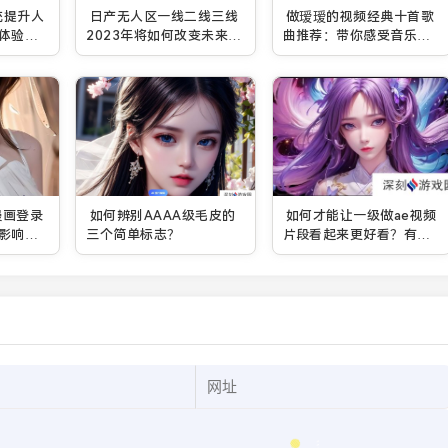
统提升人
日产无人区一线二线三线
做瑷瑷的视频经典十首歌
体验和
2023年将如何改变未来出
曲推荐：带你感受音乐与
行模式？
情感的交织
漫画登录
如何辨别AAAA级毛皮的
如何才能让一级做ae视频
影响阅
三个简单标志？
片段看起来更好看？有哪
些实用技巧？