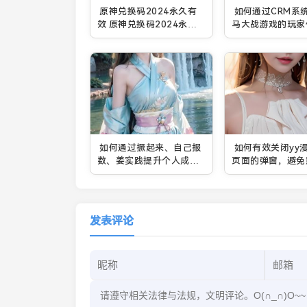
原神兑换码2024永久有
如何通过CRM系
效 原神兑换码2024永久
马大战游戏的玩家
有效大全一览
战斗效率？
如何通过撅起来、自己报
如何有效关闭yy
数、姜实践提升个人成长
页面的弹窗，避免
能力？
读体验？
发表评论