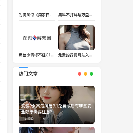
为何类似《周家日常3》中PH乔舒的角色如此吸引观众？
黑料不打烊与万里长征传送门隐藏入口到底有什么关系？
反差小青梅不经C1v1，这是什么样的故事？
免费的行情网站入口在哪里？如何快速找到您需要的投资信息？
热门文章
安装9幺高危风险9.1免费版后有哪些安
全隐患需要注意？
115 阅读 ，
11-01