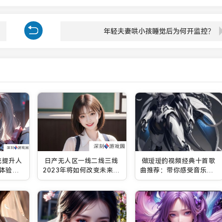
年轻夫妻哄小孩睡觉后为何开监控？
统提升人
日产无人区一线二线三线
做瑷瑷的视频经典十首歌
体验和
2023年将如何改变未来出
曲推荐：带你感受音乐与
行模式？
情感的交织