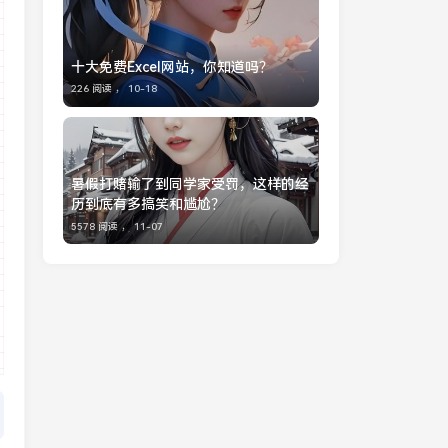
十大免费Excel网站，你知道吗？
226 阅读 ，
10-18
暑假打赌输了到同学家受罚，这样的经
历到底有多搞笑和尴尬？
5578 阅读 ，
11-07